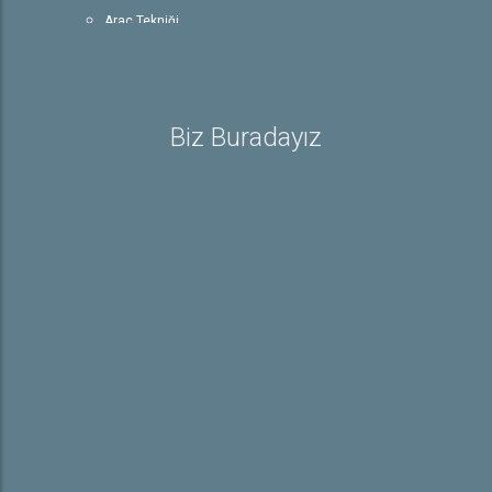
Araç Tekniği
Trafik ve Çevre Bilgisi
Rehber
Sürücü Belgesiyle İlgili Bilgiler
Biz Buradayız
Sürücü Belgeleri
E-Sınav Detayları
Trafik İşaretleri
İletişim
Hakkımızda
Hakkımızda
Galeri