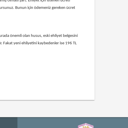
ış olması şart. Ehliyet için istenen ücreti
lursunuz. Bunun için ödemeniz gereken ücret
urada önemli olan husus, eski ehliyet belgesini
r. Fakat yeni ehliyetini kaybedenler ise 196 TL