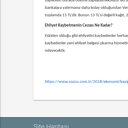
yapılırken burada ödeme yapılabilmekteydi. Bu uygu
bankalara yatırmanız daha kolay olduğundan Verg
toplamda 15 TL’dir. Bunun 13 TL’si değerli kağıt, 2 
Ehliyet Kaybetmenin Cezası Ne Kadar?
Eskiden olduğu gibi ehliyetini kaybedenler herhan
kaybedenler yeni ehliyet belgesi çıkarma hizmetin
ödeyecektir.
https://www.sozcu.com.tr/2018/ekonomi/kayip-eh
Site Haritası