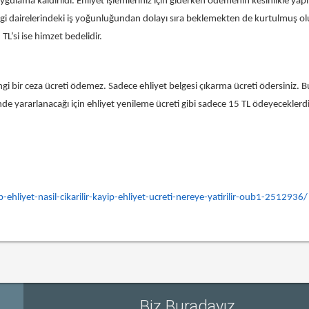
lama kaldırıldı. Ehliyet işlemleriniz için giderken ödemenin kesinlikle yapılm
i dairelerindeki iş yoğunluğundan dolayı sıra beklemekten de kurtulmuş o
TL’si ise himzet bedelidir.
gi bir ceza ücreti ödemez. Sadece ehliyet belgesi çıkarma ücreti ödersiniz. B
de yararlanacağı için ehliyet yenileme ücreti gibi sadece 15 TL ödeyeceklerdi
liyet-nasil-cikarilir-kayip-ehliyet-ucreti-nereye-yatirilir-oub1-2512936/
Biz Buradayız