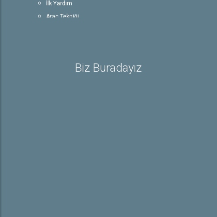
İlk Yardım
Araç Tekniği
Trafik ve Çevre Bilgisi
Rehber
Sürücü Belgesiyle İlgili Bilgiler
Biz Buradayız
Sürücü Belgeleri
E-Sınav Detayları
Trafik İşaretleri
İletişim
Hakkımızda
Hakkımızda
Galeri