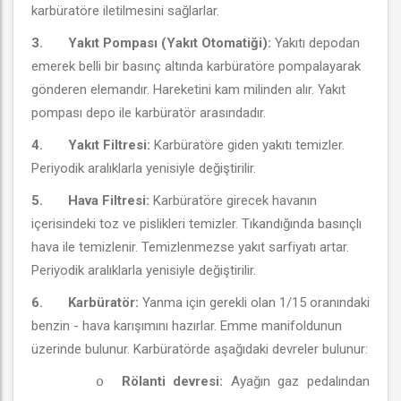
karbüratöre iletilmesini sağlarlar.
3.
Yakıt Pompası (Yakıt Otomatiği):
Yakıtı depodan
emerek belli bir basınç altında karbüratöre pompalayarak
gönderen elemandır. Hareketini kam milinden alır. Yakıt
pompası depo ile karbüratör arasındadır.
4.
Yakıt Filtresi:
Karbüratöre giden yakıtı temizler.
Periyodik aralıklarla yenisiyle değiştirilir.
5.
Hava Filtresi:
Karbüratöre girecek havanın
içerisindeki toz ve pislikleri temizler. Tıkandığında basınçlı
hava ile temizlenir. Temizlenmezse yakıt sarfiyatı artar.
Periyodik aralıklarla yenisiyle değiştirilir.
6.
Karbüratör:
Yanma için gerekli olan 1/15 oranındaki
benzin - hava karışımını hazırlar. Emme manifoldunun
üzerinde bulunur. Karbüratörde aşağıdaki devreler bulunur:
Rölanti devresi:
Ayağın gaz pedalından
o