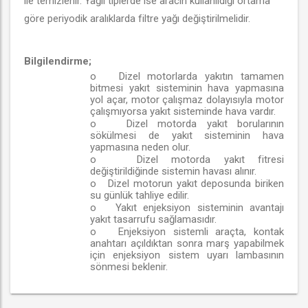
ile temizlenir. Yağlı tiplerde ise aracın kullanıldığı ortama
göre periyodik aralıklarda filtre yağı değiştirilmelidir.
Bilgilendirme;
o
Dizel motorlarda yakıtın tamamen
bitmesi yakıt sisteminin hava yapmasına
yol açar, motor çalışmaz dolayısıyla motor
çalışmıyorsa yakıt sisteminde hava vardır.
o
Dizel motorda yakıt borularının
sökülmesi de yakıt sisteminin hava
yapmasına neden olur.
o
Dizel motorda yakıt fitresi
değiştirildiğinde sistemin havası alınır.
o
Dizel motorun yakıt deposunda biriken
su günlük tahliye edilir.
o
Yakıt enjeksiyon sisteminin avantajı
yakıt tasarrufu sağlamasıdır.
o
Enjeksiyon sistemli araçta, kontak
anahtarı açıldıktan sonra marş yapabilmek
için enjeksiyon sistem uyarı lambasının
sönmesi beklenir.