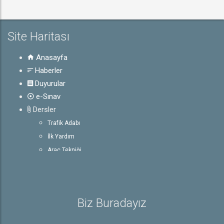
Site Haritası
Anasayfa
Haberler
Duyurular
e-Sınav
Dersler
Trafik Adabı
İlk Yardım
Araç Tekniği
Trafik ve Çevre Bilgisi
Rehber
Sürücü Belgesiyle İlgili Bilgiler
Biz Buradayız
Sürücü Belgeleri
E-Sınav Detayları