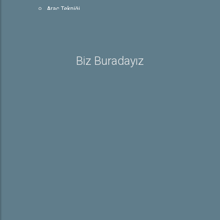
Araç Tekniği
Trafik ve Çevre Bilgisi
Rehber
Sürücü Belgesiyle İlgili Bilgiler
Biz Buradayız
Sürücü Belgeleri
E-Sınav Detayları
Trafik İşaretleri
İletişim
Hakkımızda
Hakkımızda
Galeri