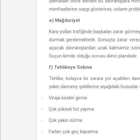
çıkmadan önce kendini bu davranışlara motiv
menfaatlerine saygı gösterirse, onların problem
e) Mağduriyet
Kara yolları trafiğinde başkaları zarar görmey
durmak gerekmektedir. Sonuçta zarar verece
açacak davranışlardan uzak kalmamız sonuçt
Suçun kimde olduğu sorusu ikinci plandadır.
f) Tehlikeye Sokma
Tehlike, kolayca bir zarara yol açabilen da
yakın davranış şekillerine aşağıdaki hususlar ör
Viraja keskin girme
·
Çok yüksek hız yapma
·
Çok yakın sürme
·
Farları çok geç kapatma
·