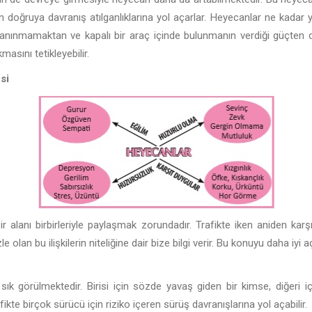
 doğruya davranış atılganlıklarına yol açarlar. Heyecanlar ne kada
anınmamaktan ve kapalı bir araç içinde bulunmanın verdiği güçten d
asını tetikleyebilir.
si
r alanı birbirleriyle paylaşmak zorundadır. Trafikte iken aniden karş
le olan bu ilişkilerin niteliğine dair bize bilgi verir. Bu konuyu daha iy
ık görülmektedir. Birisi için sözde yavaş giden bir kimse, diğeri i
rafikte birçok sürücü için riziko içeren sürüş davranışlarına yol açabilir.