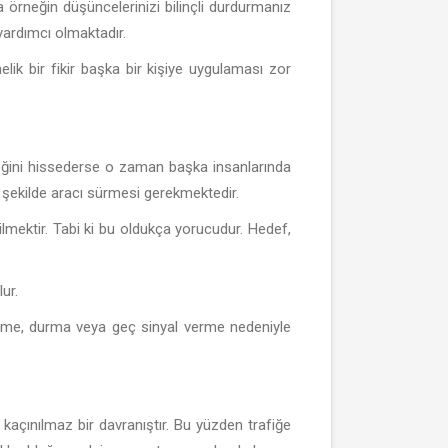
neğin düşüncelerinizi bilinçli durdurmanız
e yardımcı olmaktadır.
ik bir fikir başka bir kişiye uygulaması zor
leceğini hissederse o zaman başka insanlarında
ek şekilde aracı sürmesi gerekmektedir.
ilmektir. Tabi ki bu oldukça yorucudur. Hedef,
ur.
leme, durma veya geç sinyal verme nedeniyle
 kaçınılmaz bir davranıştır. Bu yüzden trafiğe