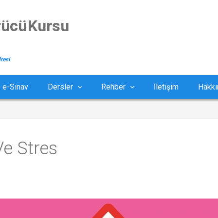
rücü Kursu
resi
e-Sınav
Dersler
Rehber
İletişim
Hakkı
e Stres 