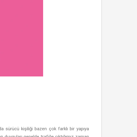
a sürücü kişiliği bazen çok farklı bir yapıya
an duyguları genelde trafiğe çıktığımız zaman