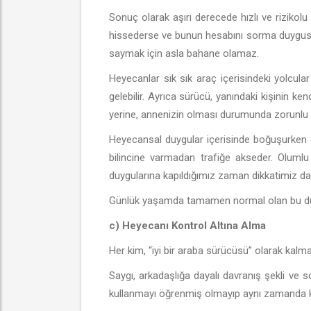
Sonuç olarak aşırı derecede hızlı ve rizikol
hissederse ve bunun hesabını sorma duygusu içe
saymak için asla bahane olamaz.
Heyecanlar sık sık araç içerisindeki yolcular 
gelebilir. Ayrıca sürücü, yanındaki kişinin k
yerine, annenizin olması durumunda zorunlu ol
Heyecansal duygular içerisinde boğuşurken 
bilincine varmadan trafiğe akseder. Olumlu
duygularına kapıldığımız zaman dikkatimiz dağı
Günlük yaşamda tamamen normal olan bu duyg
c) Heyecanı Kontrol Altına Alma
Her kim, “iyi bir araba sürücüsü” olarak kalmak
Saygı, arkadaşlığa dayalı davranış şekli ve 
kullanmayı öğrenmiş olmayıp aynı zamanda ken