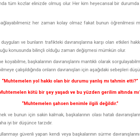
unda tüm kozlar elinizde olmuş olur. Her kim heyecansal bir durumd
i sağlayabilmeniz her zaman kolay olmaz fakat bunun öğrenilmesi m
duyguları ve bunların trafikteki davranışlarına karşı olan etkileri hakk
olduğu konusunda bilinçli olduğu zaman değişmesi mümkün olur.
ine koyabilme, başkalarının davranışlarını mantıklı olarak sorgulayabi
lmeye çalışıldığında onların davranışları için aşağıdaki sebepleri düşün
“Muhtemelen yol hakkı olan bir durumu yanlış mı tahmin etti?”
Muhtemelen kötü bir şey yaşadı ve bu yüzden gerilim altında mı
“Muhtemelen şahsen benimle ilgili değildir.”
mek ve bunun için sakin kalmak, başkalarının olası hatalı davranışları
a iyi bir düşünce tarzıdır.
kullanmayı güvenli yapan kendi veya başkalarının sürme davranışlarını