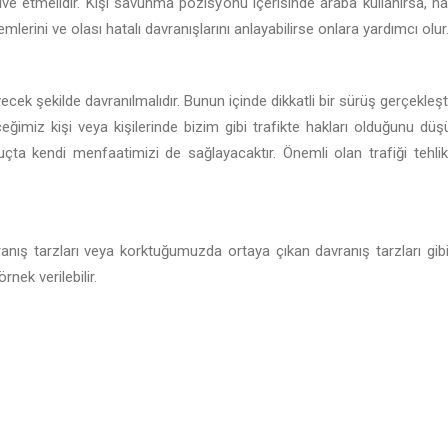
e etmelidir. Kişi savunma pozisyonu içerisinde araba kullanırsa, hak
lerini ve olası hatalı davranışlarını anlayabilirse onlara yardımcı olur
ecek şekilde davranılmalıdır. Bunun içinde dikkatli bir sürüş gerçekle
ğimiz kişi veya kişilerinde bizim gibi trafikte hakları olduğunu dü
a kendi menfaatimizi de sağlayacaktır. Önemli olan trafiği tehli
vranış tarzları veya korktuğumuzda ortaya çıkan davranış tarzları g
nek verilebilir.