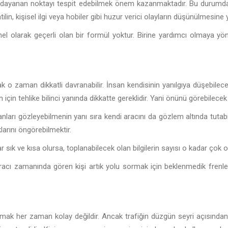
ayanan noktayı tespit edebilmek önem kazanmaktadır. Bu durumda ör
tatilin, kişisel ilgi veya hobiler gibi huzur verici olayların düşünülmesin
 olarak geçerli olan bir formül yoktur. Birine yardımcı olmaya yönel
ncak o zaman dikkatli davranabilir. İnsan kendisinin yanılgıya düşebi
n için tehlike bilinci yanında dikkatte gereklidir. Yani önünü görebilec
lanları gözleyebilmenin yanı sıra kendi aracını da gözlem altında tutab
arını öngörebilmektir.
sık ve kısa olursa, toplanabilecek olan bilgilerin sayısı o kadar çok ol
racı zamanında gören kişi artık yolu sormak için beklenmedik fren
 olmak her zaman kolay değildir. Ancak trafiğin düzgün seyri açısından