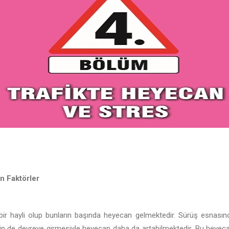
n Faktörler
r bir hayli olup bunların başında heyecan gelmektedir. Sürüş esnasınd
rinin de devreye girmesiyle heyecan daha da artabilmektedir. Bu heyec