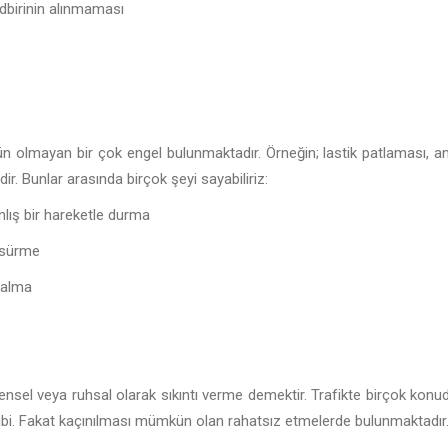
edbirinin alınmaması
n olmayan bir çok engel bulunmaktadır. Örneğin; lastik patlaması, ani
r. Bunlar arasında birçok şeyi sayabiliriz:
nlış bir hareketle durma
 sürme
kalma
.
ensel veya ruhsal olarak sıkıntı verme demektir. Trafikte birçok kon
ibi. Fakat kaçınılması mümkün olan rahatsız etmelerde bulunmaktadır.