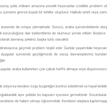
u sürüş şekli, intikam amacına yönelik heyecanlar özellikle problem o
risine girerse büyük bir tehlike oluşturur. Halbuki sinirli veya zaman
arasında da ortaya çıkmaktadır. Sürücü, araba içerisindekilerle ateşli 
endi sürücülüğüne dair beklentilerini de olumsuz yönde etkiler. Böylec
arak davranış şekliniz başka türlü olacaktır.
direksiyona geçmek problem teşkil eder. Günlük yaşamdaki heyecans
 duygular içerisinde geçtiğimizde de sürüş davranışlarımız bundan e
lır.
ular, araba kullanırken çok çabuk hafife almaya veya düşüncesizce
 istiyorsa kendine özgü kızgınlığını kontrol edebilmeli ve hayal kırıklıkl
soğukkanlılık aynı şekilde bu kapsam içerisine girmektedir. Sorumlu
disine de hakim olmayı öğrenmelidir. Kendisini olaylara kaptırmayıp 