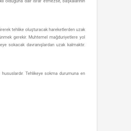
lı olduğuna dair ısrar etmezse, başkalarının
.
ştirerek tehlike oluşturacak hareketlerden uzak
şünmek gerekir. Muhtemel mağduriyetlere yol
keye sokacak davranışlardan uzak kalmaktır.
ibi hususlardır. Tehlikeye sokma durumuna en