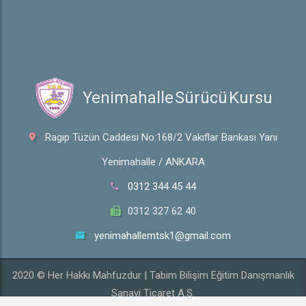
 Yenimahalle Sürücü Kursu
Ragıp Tüzün Caddesi No:168/2 Vakıflar Bankası Yanı
Yenimahalle / ANKARA
0312 344 45 44
0312 327 62 40
yenimahallemtsk1@gmail.com
2020 © Her Hakkı Mahfuzdur | Tabim Bilişim Eğitim Danışmanlık
Sanayi Ticaret A.Ş.