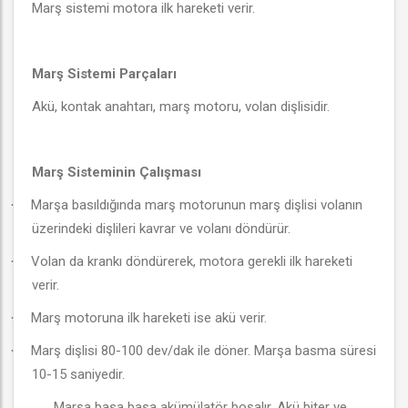
Marş sistemi motora ilk hareketi verir.
Marş Sistemi Parçaları
Akü, kontak anahtarı, marş motoru, volan dişlisidir.
Marş Sisteminin Çalışması
Marşa basıldığında marş motorunun marş dişlisi volanın
·
üzerindeki dişlileri kavrar ve volanı döndürür.
Volan da krankı döndürerek, motora gerekli ilk hareketi
·
verir.
Marş motoruna ilk hareketi ise akü verir.
·
Marş dişlisi 80-100 dev/dak ile döner. Marşa basma süresi
·
10-15 saniyedir.
Marşa basa basa akümülatör boşalır. Akü biter ve