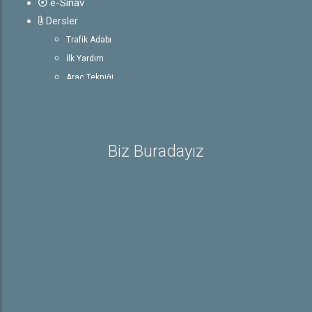
e-Sınav
Dersler
Trafik Adabı
İlk Yardım
Araç Tekniği
Trafik ve Çevre Bilgisi
Rehber
Sürücü Belgesiyle İlgili Bilgiler
Biz Buradayız
Sürücü Belgeleri
E-Sınav Detayları
Trafik İşaretleri
İletişim
Hakkımızda
Hakkımızda
Galeri