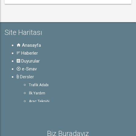
Site Haritası
Anasayfa
Haberler
Duyurular
e-Sınav
Dersler
Trafik Adabı
İlk Yardım
Araç Tekniği
Trafik ve Çevre Bilgisi
Rehber
Sürücü Belgesiyle İlgili Bilgiler
Biz Buradayız
Sürücü Belgeleri