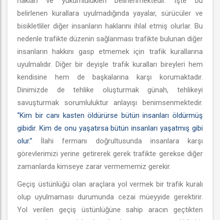
hakları ve yükümlülükleri belirlenmektedir. İşte bu
belirlenen kurallara uyulmadığında yayalar, sürücüler ve
bisikletliler diğer insanların haklarını ihlal etmiş olurlar. Bu
nedenle trafikte düzenin sağlanması trafikte bulunan diğer
insanların hakkını gasp etmemek için trafik kurallarına
uyulmalıdır. Diğer bir deyişle trafik kuralları bireyleri hem
kendisine hem de başkalarına karşı korumaktadır.
Dinimizde de tehlike oluşturmak günah, tehlikeyi
savuşturmak sorumluluktur anlayışı benimsenmektedir.
“Kim bir canı kasten öldürürse bütün insanları öldürmüş
gibidir. Kim de onu yaşatırsa bütün insanları yaşatmış gibi
olur.”
İlahi fermanı doğrultusunda insanlara karşı
görevlerimizi yerine getirerek gerek trafikte gerekse diğer
zamanlarda kimseye zarar vermememiz gerekir.
Geçiş üstünlüğü olan araçlara yol vermek bir trafik kuralı
olup uyulmaması durumunda cezai müeyyide gerektirir.
Yol verilen geçiş üstünlüğüne sahip aracın geçtikten